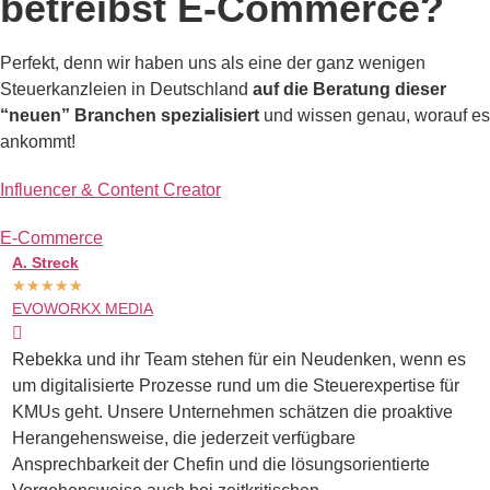
betreibst E-Commerce?
Perfekt, denn wir haben uns als eine der ganz wenigen
Steuerkanzleien in Deutschland
auf die Beratung dieser
“neuen” Branchen spezialisiert
und wissen genau, worauf es
ankommt!
Influencer & Content Creator
E-Commerce
A. Streck
M
★
★
★
★
★
EVOWORKX MEDIA
B
Rebekka und ihr Team stehen für ein Neudenken, wenn es
I
um digitalisierte Prozesse rund um die Steuerexpertise für
S
KMUs geht. Unsere Unternehmen schätzen die proaktive
e
Herangehensweise, die jederzeit verfügbare
u
Ansprechbarkeit der Chefin und die lösungsorientierte
m